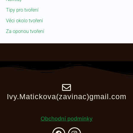
Tipy pro tvoření
Věci okolo tvoření
Za oponou tvoření
Ivy.Matickova(zavinac)gmail.com
Obchodní podmínky