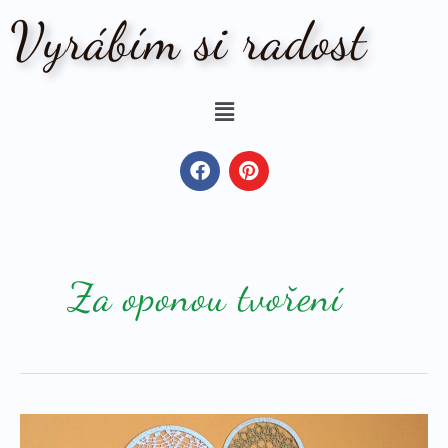
Vyrábím si radost
Za oponou tvoření